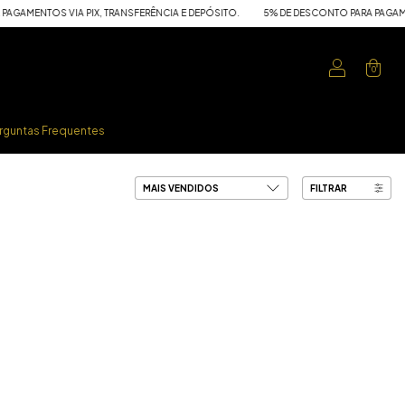
AMENTOS VIA PIX, TRANSFERÊNCIA E DEPÓSITO.
5% DE DESCONTO PARA PAGAMENTO
0
rguntas Frequentes
FILTRAR