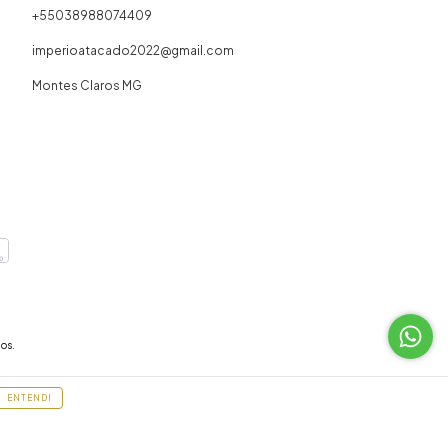
+55038988074409
imperioatacado2022@gmail.com
Montes Claros MG
os.
ENTENDI