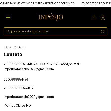
 PARA PAGAMENTOS VIA PIX, TRANSFERÊNCIA E DEPÓSITO.
5% DE DESCONTO PARA 
0
Início
.
Contato
Contato
+5503898807-4409 e +5503898861-4651 / e-mail:
imperioatacado2022@gmail.com
55038988614651
+55038988074409
imperioatacado2022@gmail.com
Montes Claros MG