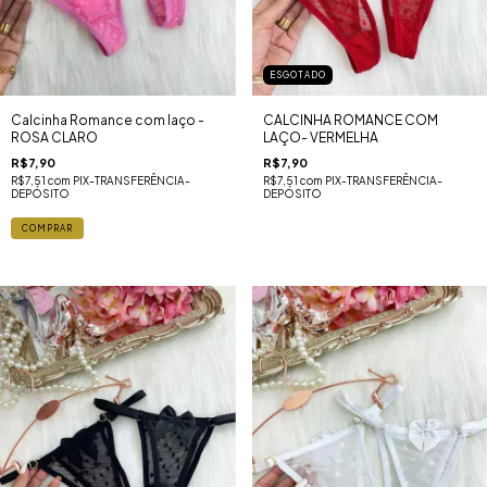
ESGOTADO
Calcinha Romance com laço -
CALCINHA ROMANCE COM
ROSA CLARO
LAÇO- VERMELHA
R$7,90
R$7,90
R$7,51
com
PIX-TRANSFERÊNCIA-
R$7,51
com
PIX-TRANSFERÊNCIA-
DEPÓSITO
DEPÓSITO