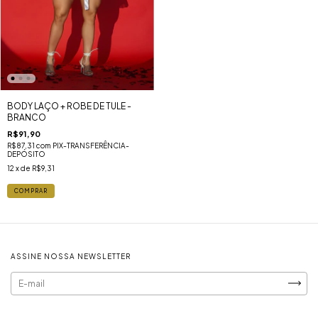
BODY LAÇO + ROBE DE TULE -
BRANCO
R$91,90
R$87,31
com
PIX-TRANSFERÊNCIA-
DEPÓSITO
12
x de
R$9,31
COMPRAR
ASSINE NOSSA NEWSLETTER