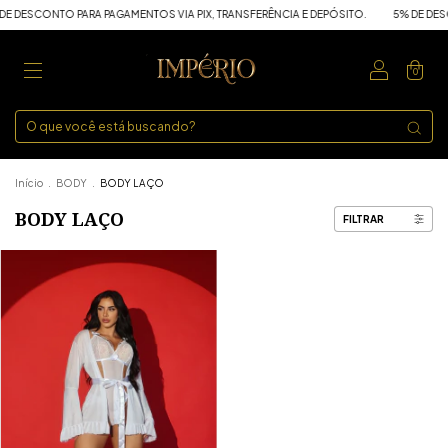
E DESCONTO PARA PAGAMENTOS VIA PIX, TRANSFERÊNCIA E DEPÓSITO.
5% DE DESC
0
Início
.
BODY
.
BODY LAÇO
BODY LAÇO
FILTRAR