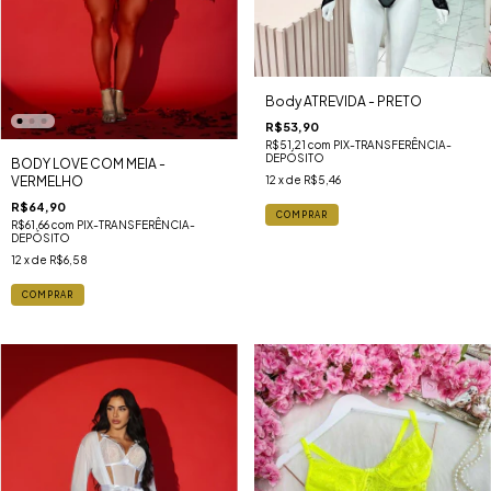
Body ATREVIDA - PRETO
R$53,90
R$51,21
com
PIX-TRANSFERÊNCIA-
DEPÓSITO
BODY LOVE COM MEIA -
VERMELHO
12
x de
R$5,46
R$64,90
COMPRAR
R$61,66
com
PIX-TRANSFERÊNCIA-
DEPÓSITO
12
x de
R$6,58
COMPRAR