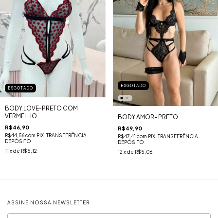
ESGOTADO
ESGOTADO
BODY LOVE-PRETO COM
VERMELHO
BODY AMOR- PRETO
R$46,90
R$49,90
R$44,56
com
PIX-TRANSFERÊNCIA-
R$47,41
com
PIX-TRANSFERÊNCIA-
DEPÓSITO
DEPÓSITO
11
x de
R$5,12
12
x de
R$5,06
ASSINE NOSSA NEWSLETTER