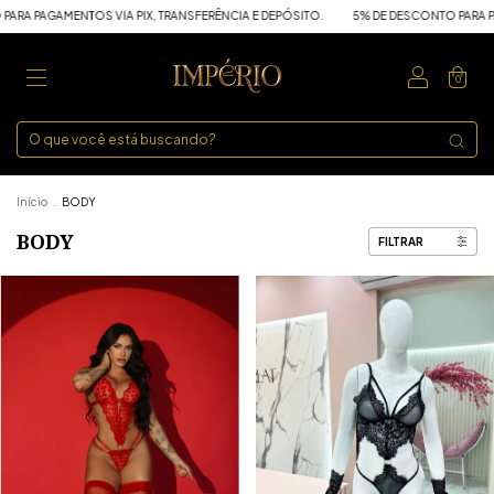
ENTOS VIA PIX, TRANSFERÊNCIA E DEPÓSITO.
5% DE DESCONTO PARA PAGAMENTOS 
0
Início
.
BODY
BODY
FILTRAR