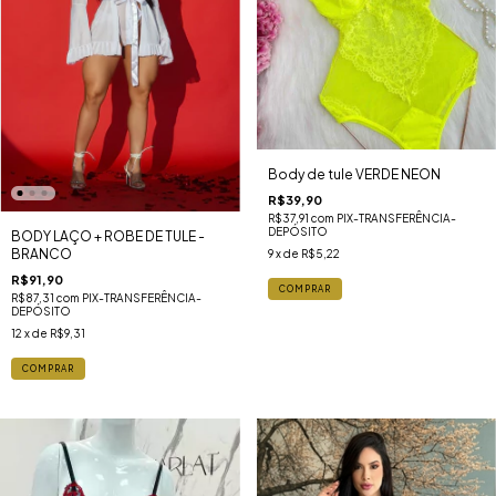
Body de tule VERDE NEON
R$39,90
R$37,91
com
PIX-TRANSFERÊNCIA-
DEPÓSITO
BODY LAÇO + ROBE DE TULE -
BRANCO
9
x de
R$5,22
R$91,90
COMPRAR
R$87,31
com
PIX-TRANSFERÊNCIA-
DEPÓSITO
12
x de
R$9,31
COMPRAR