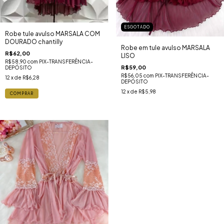
ESGOTADO
Robe tule avulso MARSALA COM
DOURADO chantilly
Robe em tule avulso MARSALA
R$62,00
LISO
R$58,90
com
PIX-TRANSFERÊNCIA-
R$59,00
DEPÓSITO
R$56,05
com
PIX-TRANSFERÊNCIA-
12
x de
R$6,28
DEPÓSITO
12
x de
R$5,98
COMPRAR