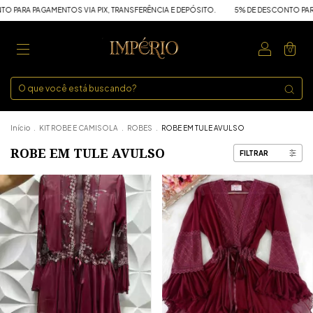
GAMENTOS VIA PIX, TRANSFERÊNCIA E DEPÓSITO.
5% DE DESCONTO PARA PAGAMENT
0
Início
.
KIT ROBE E CAMISOLA
.
ROBES
.
ROBE EM TULE AVULSO
ROBE EM TULE AVULSO
FILTRAR