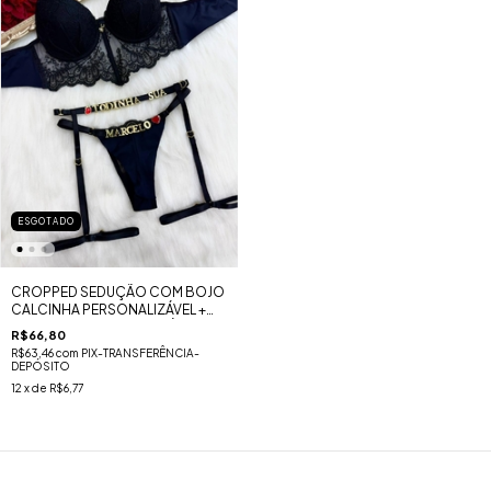
ESGOTADO
CROPPED SEDUÇÃO COM BOJO
CALCINHA PERSONALIZÁVEL +
CINTA LIGA PERSONALIZÁVEL -
R$66,80
PRETO
R$63,46
com
PIX-TRANSFERÊNCIA-
DEPÓSITO
12
x de
R$6,77