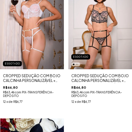
ESGOTADO
ESGOTADO
CROPPED SEDUÇÃO COM BOJO
CROPPED SEDUÇÃO COM BOJO
CALCINHA PERSONALIZÁVEL +
CALCINHA PERSONALIZÁVEL +
CINTA LIGA PERSONALIZÁVEL -
CINTA LIGA PERSONALIZÁVEL -
R$66,80
R$66,80
BRANCO COM NUDE
PRETO COM NUDE
R$63,46
com
PIX-TRANSFERÊNCIA-
R$63,46
com
PIX-TRANSFERÊNCIA-
DEPÓSITO
DEPÓSITO
12
x de
R$6,77
12
x de
R$6,77