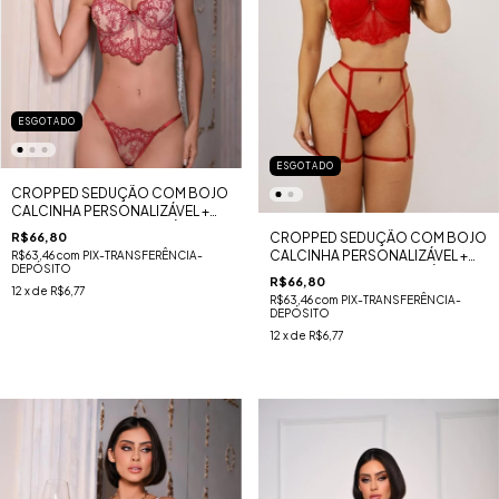
ESGOTADO
ESGOTADO
CROPPED SEDUÇÃO COM BOJO
CALCINHA PERSONALIZÁVEL +
CINTA LIGA PERSONALIZÁVEL -
CROPPED SEDUÇÃO COM BOJO
R$66,80
VERMELHO COM NUDE
CALCINHA PERSONALIZÁVEL +
R$63,46
com
PIX-TRANSFERÊNCIA-
DEPÓSITO
CINTA LIGA PERSONALIZÁVEL -
R$66,80
VERMELHO
12
x de
R$6,77
R$63,46
com
PIX-TRANSFERÊNCIA-
DEPÓSITO
12
x de
R$6,77