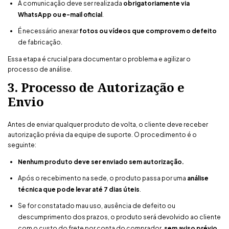
A comunicação deve ser realizada
obrigatoriamente via
WhatsApp ou e-mail oficial
.
É necessário anexar
fotos ou vídeos que comprovem o defeito
de fabricação.
Essa etapa é crucial para documentar o problema e agilizar o
processo de análise.
3. Processo de Autorização e
Envio
Antes de enviar qualquer produto de volta, o cliente deve receber
autorização prévia da equipe de suporte. O procedimento é o
seguinte:
Nenhum produto deve ser enviado sem autorização.
Após o recebimento na sede, o produto passa por uma
análise
técnica que pode levar até 7 dias úteis
.
Se for constatado mau uso, ausência de defeito ou
descumprimento dos prazos, o produto será devolvido ao cliente
com o custo do frete por conta do comprador,
sem aviso prévio
.