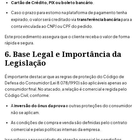
Cartão de Crédito, PIX ou boleto bancário
.
Caso o prazo para estorno na plataforma de pagamento tenha
expirado, o valor será creditado via
transferência bancária
para a
conta vinculada ao CNPJ ou CPF do pedido.
Este procedimento assegura que o cliente receba o valor de forma
rápida e segura.
6. Base Legal e Importância da
Legislação
É importante destacar que as regras de proteção do Código de
Defesa do Consumidor (Lei 8.078/1990) são aplicáveis apenas ao
consumidor final. No atacado, a relação é comercial e regida pelo
Código Civil, conforme:
A
inversão do ônus da prova
e outras proteções do consumidor
não se aplicam.
As condições de compra e venda são definidas pelo contrato
comercial e pelas políticas internas da empresa.
Isso reforça a necessidade de atenção especial às condições