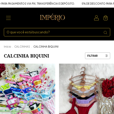
ENTOS VIA PIX, TRANSFERÊNCIA E DEPÓSITO.
5% DE DESCONTO PARA PAGAMENTOS 
0
Início
.
CALCINHAS
.
CALCINHA BIQUINI
CALCINHA BIQUINI
FILTRAR