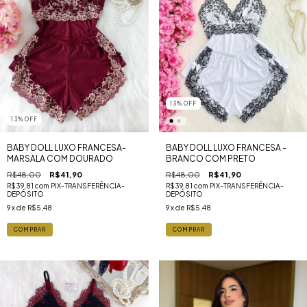
13
%
OFF
13
%
OFF
BABY DOLL LUXO FRANCESA-
BABY DOLL LUXO FRANCESA -
MARSALA COM DOURADO
BRANCO COM PRETO
R$48,00
R$41,90
R$48,00
R$41,90
R$39,81
com
PIX-TRANSFERÊNCIA-
R$39,81
com
PIX-TRANSFERÊNCIA-
DEPÓSITO
DEPÓSITO
9
x de
R$5,48
9
x de
R$5,48
COMPRAR
COMPRAR