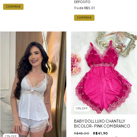
DEPÓSITO
COMPRAR
11
x de
R$5,01
COMPRAR
13
%
OFF
BABY DOLL LUXO CHANTILLY
BICOLOR- PINK COM BRANCO
R$48,00
R$41,90
13
%
OFF