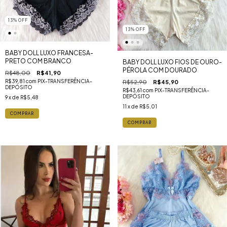
13
%
OFF
13
%
OFF
BABY DOLL LUXO FRANCESA-
PRETO COM BRANCO
BABY DOLL LUXO FIOS DE OURO-
PÉROLA COM DOURADO
R$48,00
R$41,90
R$39,81
com
PIX-TRANSFERÊNCIA-
R$52,90
R$45,90
DEPÓSITO
R$43,61
com
PIX-TRANSFERÊNCIA-
DEPÓSITO
9
x de
R$5,48
11
x de
R$5,01
COMPRAR
COMPRAR