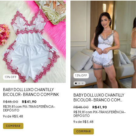
13
%
OFF
13
%
OFF
BABY DOLL LUXO CHANTILLY
BICOLOR- BRANCO COM PINK
BABY DOLL LUXO CHANTILLY
BICOLOR- BRANCO COM
R$48,00
R$41,90
PRETO
R$39,81
com
PIX-TRANSFERÊNCIA-
R$48,00
R$41,90
DEPÓSITO
R$39,81
com
PIX-TRANSFERÊNCIA-
DEPÓSITO
9
x de
R$5,48
9
x de
R$5,48
COMPRAR
COMPRAR