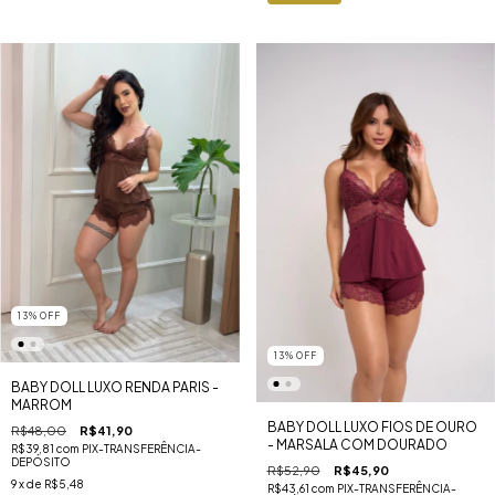
13
%
OFF
13
%
OFF
BABY DOLL LUXO RENDA PARIS -
MARROM
BABY DOLL LUXO FIOS DE OURO
R$48,00
R$41,90
- MARSALA COM DOURADO
R$39,81
com
PIX-TRANSFERÊNCIA-
DEPÓSITO
R$52,90
R$45,90
9
x de
R$5,48
R$43,61
com
PIX-TRANSFERÊNCIA-