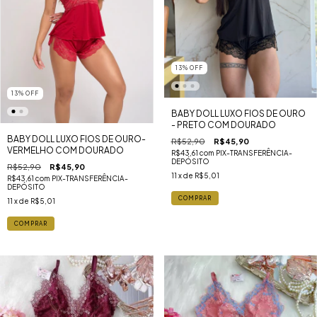
13
%
OFF
13
%
OFF
BABY DOLL LUXO FIOS DE OURO
- PRETO COM DOURADO
BABY DOLL LUXO FIOS DE OURO-
R$52,90
R$45,90
VERMELHO COM DOURADO
R$43,61
com
PIX-TRANSFERÊNCIA-
DEPÓSITO
R$52,90
R$45,90
11
x de
R$5,01
R$43,61
com
PIX-TRANSFERÊNCIA-
DEPÓSITO
COMPRAR
11
x de
R$5,01
COMPRAR