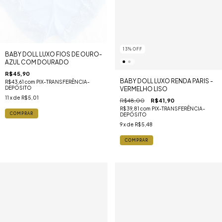
13
%
OFF
BABY DOLL LUXO FIOS DE OURO-
AZUL COM DOURADO
R$45,90
BABY DOLL LUXO RENDA PARIS -
R$43,61
com
PIX-TRANSFERÊNCIA-
DEPÓSITO
VERMELHO LISO
11
x de
R$5,01
R$48,00
R$41,90
R$39,81
com
PIX-TRANSFERÊNCIA-
COMPRAR
DEPÓSITO
9
x de
R$5,48
COMPRAR