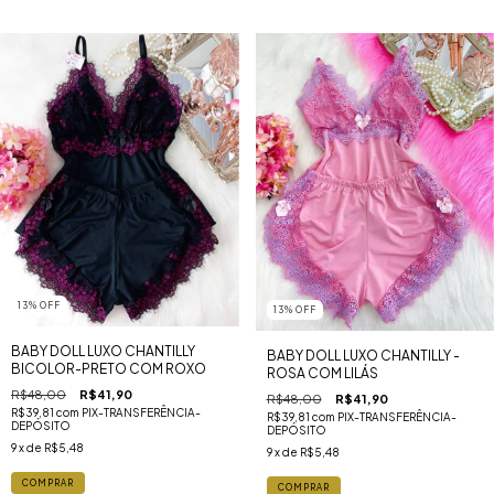
13
%
OFF
13
%
OFF
BABY DOLL LUXO CHANTILLY
BABY DOLL LUXO CHANTILLY -
BICOLOR-PRETO COM ROXO
ROSA COM LILÁS
R$48,00
R$41,90
R$48,00
R$41,90
R$39,81
com
PIX-TRANSFERÊNCIA-
R$39,81
com
PIX-TRANSFERÊNCIA-
DEPÓSITO
DEPÓSITO
9
x de
R$5,48
9
x de
R$5,48
COMPRAR
COMPRAR