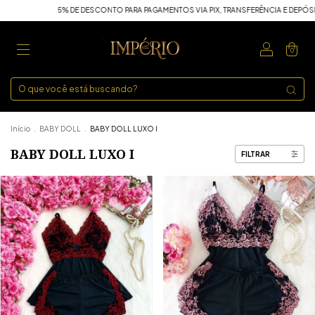
ONTO PARA PAGAMENTOS VIA PIX, TRANSFERÊNCIA E DEPÓSITO.
5% DE DESCONTO P
0
Início
.
BABY DOLL
.
BABY DOLL LUXO I
BABY DOLL LUXO I
FILTRAR