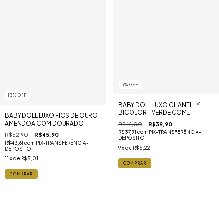
5
%
OFF
13
%
OFF
BABY DOLL LUXO CHANTILLY
BICOLOR - VERDE COM
BABY DOLL LUXO FIOS DE OURO-
DOURADO
AMENDOA COM DOURADO
R$42,00
R$39,90
R$37,91
com
PIX-TRANSFERÊNCIA-
R$52,90
R$45,90
DEPÓSITO
R$43,61
com
PIX-TRANSFERÊNCIA-
9
x de
R$5,22
DEPÓSITO
11
x de
R$5,01
COMPRAR
COMPRAR