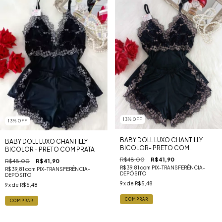
13
%
OFF
13
%
OFF
BABY DOLL LUXO CHANTILLY
BABY DOLL LUXO CHANTILLY
BICOLOR- PRETO COM
BICOLOR - PRETO COM PRATA
DOURADO
R$48,00
R$41,90
R$48,00
R$41,90
R$39,81
com
PIX-TRANSFERÊNCIA-
R$39,81
com
PIX-TRANSFERÊNCIA-
DEPÓSITO
DEPÓSITO
9
x de
R$5,48
9
x de
R$5,48
COMPRAR
COMPRAR