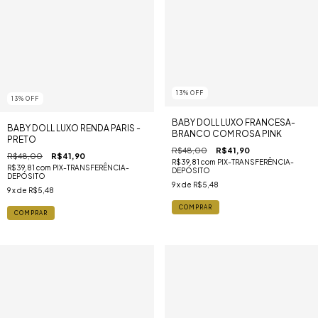
13
%
OFF
13
%
OFF
BABY DOLL LUXO FRANCESA-
BABY DOLL LUXO RENDA PARIS -
BRANCO COM ROSA PINK
PRETO
R$48,00
R$41,90
R$48,00
R$41,90
R$39,81
com
PIX-TRANSFERÊNCIA-
R$39,81
com
PIX-TRANSFERÊNCIA-
DEPÓSITO
DEPÓSITO
9
x de
R$5,48
9
x de
R$5,48
COMPRAR
COMPRAR