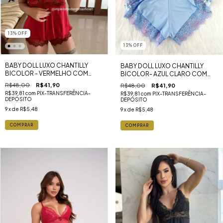
13
%
OFF
13
%
OFF
BABY DOLL LUXO CHANTILLY
BABY DOLL LUXO CHANTILLY
BICOLOR - VERMELHO COM
BICOLOR- AZUL CLARO COM
FLOR PRETO
ROSE
R$48,00
R$41,90
R$48,00
R$41,90
R$39,81
com
PIX-TRANSFERÊNCIA-
R$39,81
com
PIX-TRANSFERÊNCIA-
DEPÓSITO
DEPÓSITO
9
x de
R$5,48
9
x de
R$5,48
COMPRAR
COMPRAR