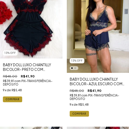
13
%
OFF
13
%
OFF
BABY DOLL LUXO CHANTILLY
BICOLOR- PRETO COM
VERMELHO
R$48,00
R$41,90
BABY DOLL LUXO CHANTILLY
R$39,81
com
PIX-TRANSFERÊNCIA-
BICOLOR- AZUL ESCURO COM
DEPÓSITO
VERDE
9
x de
R$5,48
R$48,00
R$41,90
R$39,81
com
PIX-TRANSFERÊNCIA-
DEPÓSITO
COMPRAR
9
x de
R$5,48
COMPRAR