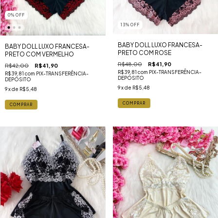
0
%
OFF
13
%
OFF
BABY DOLL LUXO FRANCESA-
BABY DOLL LUXO FRANCESA-
PRETO COM ROSE
PRETO COM VERMELHO
R$48,00
R$41,90
R$42,00
R$41,90
R$39,81
com
PIX-TRANSFERÊNCIA-
R$39,81
com
PIX-TRANSFERÊNCIA-
DEPÓSITO
DEPÓSITO
9
x de
R$5,48
9
x de
R$5,48
COMPRAR
COMPRAR