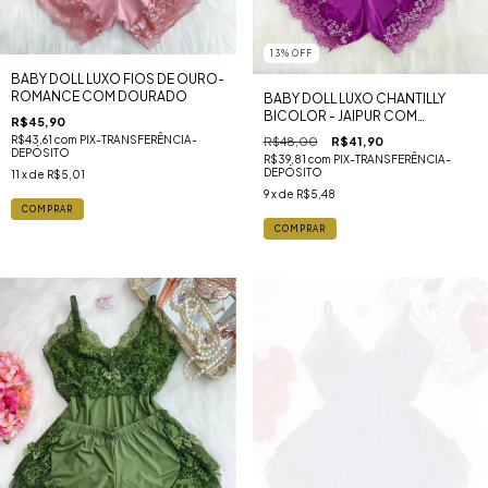
13
%
OFF
BABY DOLL LUXO FIOS DE OURO-
ROMANCE COM DOURADO
BABY DOLL LUXO CHANTILLY
BICOLOR - JAIPUR COM
R$45,90
BRANCO
R$43,61
com
PIX-TRANSFERÊNCIA-
R$48,00
R$41,90
DEPÓSITO
R$39,81
com
PIX-TRANSFERÊNCIA-
DEPÓSITO
11
x de
R$5,01
9
x de
R$5,48
COMPRAR
COMPRAR