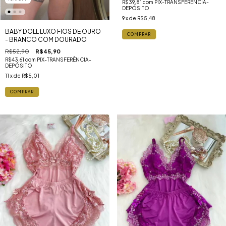
R$39,81
com
PIX-TRANSFERÊNCIA-
DEPÓSITO
9
x de
R$5,48
BABY DOLL LUXO FIOS DE OURO
COMPRAR
- BRANCO COM DOURADO
R$52,90
R$45,90
R$43,61
com
PIX-TRANSFERÊNCIA-
DEPÓSITO
11
x de
R$5,01
COMPRAR