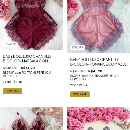
13
%
OFF
13
%
OFF
BABY DOLL LUXO CHANTILLY
BABY DOLL LUXO CHANTILLY
BICOLOR- MARSALA COM
BICOLOR- ROMANCE COM AZUL
DOURADO
R$48,00
R$41,90
R$48,00
R$41,90
R$39,81
com
PIX-TRANSFERÊNCIA-
R$39,81
com
PIX-TRANSFERÊNCIA-
DEPÓSITO
DEPÓSITO
9
x de
R$5,48
9
x de
R$5,48
COMPRAR
COMPRAR