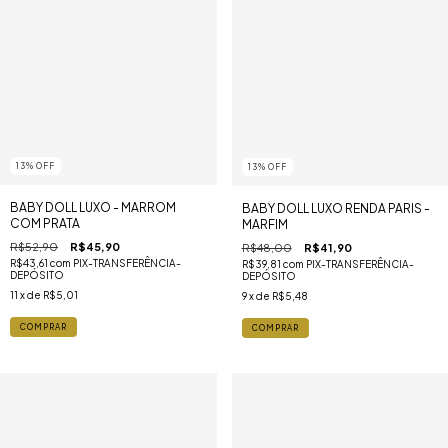
13
%
OFF
13
%
OFF
BABY DOLL LUXO - MARROM
BABY DOLL LUXO RENDA PARIS -
COM PRATA
MARFIM
R$52,90
R$45,90
R$48,00
R$41,90
R$43,61
com
PIX-TRANSFERÊNCIA-
R$39,81
com
PIX-TRANSFERÊNCIA-
DEPÓSITO
DEPÓSITO
11
x de
R$5,01
9
x de
R$5,48
COMPRAR
COMPRAR