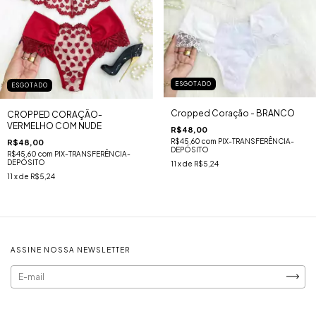
ESGOTADO
ESGOTADO
Cropped Coração - BRANCO
CROPPED CORAÇÃO-
VERMELHO COM NUDE
R$48,00
R$45,60
com
PIX-TRANSFERÊNCIA-
R$48,00
DEPÓSITO
R$45,60
com
PIX-TRANSFERÊNCIA-
DEPÓSITO
11
x de
R$5,24
11
x de
R$5,24
ASSINE NOSSA NEWSLETTER