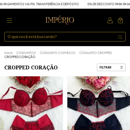
GAMENTOS VIA PIX, TRANSFERÊNCIA E DEPÓSITO.
5% DE DESCONTO PARA PAGAMENT
0
Início
.
CONJUNTOS
.
CONJUNTO COM BOJO
.
CONJUNTO CROPPED
.
CROPPED CORAÇÃO
CROPPED CORAÇÃO
FILTRAR