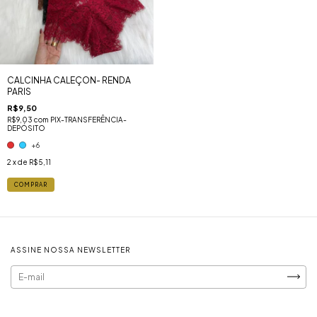
CALCINHA CALEÇON- RENDA
PARIS
R$9,50
R$9,03
com
PIX-TRANSFERÊNCIA-
DEPÓSITO
+6
2
x de
R$5,11
COMPRAR
ASSINE NOSSA NEWSLETTER