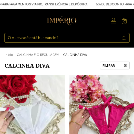
TOS VIA PIX, TRANSFERÊNCIA E DEPÓSITO.
5% DE DESCONTO PARA PAGAMENTOS VI
0
Início
.
CALCINHA FIO REGULAGEM
.
CALCINHA DIVA
CALCINHA DIVA
FILTRAR