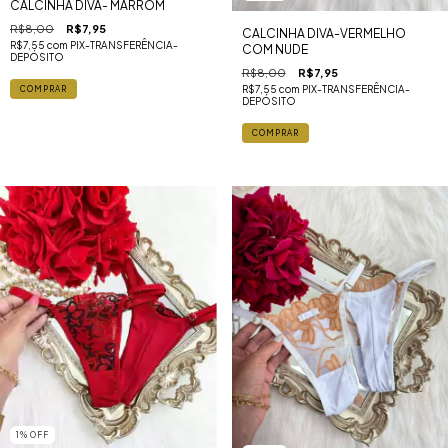
CALCINHA DIVA- MARROM
R$8,00
R$7,95
CALCINHA DIVA-VERMELHO
R$7,55
com
PIX-TRANSFERÊNCIA-
COM NUDE
DEPÓSITO
R$8,00
R$7,95
R$7,55
com
PIX-TRANSFERÊNCIA-
DEPÓSITO
1
%
OFF