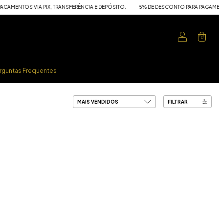
MENTOS VIA PIX, TRANSFERÊNCIA E DEPÓSITO.
5% DE DESCONTO PARA PAGAMENTOS 
0
rguntas Frequentes
FILTRAR