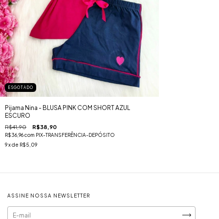
ESGOTADO
Pijama Nina - BLUSA PINK COM SHORT AZUL
ESCURO
R$41,90
R$38,90
R$36,96
com
PIX-TRANSFERÊNCIA-DEPÓSITO
9
x de
R$5,09
ASSINE NOSSA NEWSLETTER