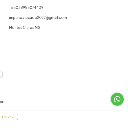
+55038988074409
imperioatacado2022@gmail.com
Montes Claros MG
os.
ENTENDI