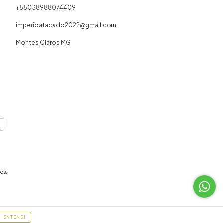
+55038988074409
imperioatacado2022@gmail.com
Montes Claros MG
os.
ENTENDI