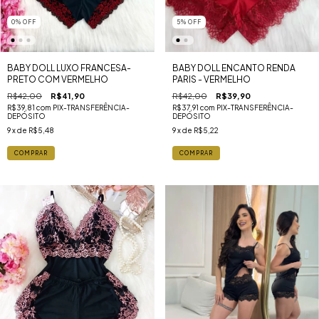
0
%
OFF
5
%
OFF
BABY DOLL LUXO FRANCESA-
BABY DOLL ENCANTO RENDA
PRETO COM VERMELHO
PARIS - VERMELHO
R$42,00
R$41,90
R$42,00
R$39,90
R$39,81
com
PIX-TRANSFERÊNCIA-
R$37,91
com
PIX-TRANSFERÊNCIA-
DEPÓSITO
DEPÓSITO
9
x de
R$5,48
9
x de
R$5,22
COMPRAR
COMPRAR