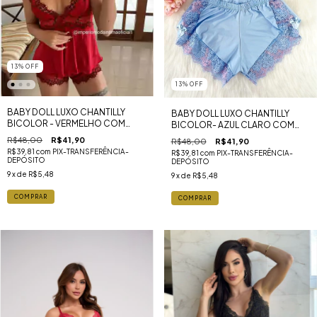
13
%
OFF
13
%
OFF
BABY DOLL LUXO CHANTILLY
BABY DOLL LUXO CHANTILLY
BICOLOR - VERMELHO COM
BICOLOR- AZUL CLARO COM
FLOR PRETO
ROSE
R$48,00
R$41,90
R$48,00
R$41,90
R$39,81
com
PIX-TRANSFERÊNCIA-
R$39,81
com
PIX-TRANSFERÊNCIA-
DEPÓSITO
DEPÓSITO
9
x de
R$5,48
9
x de
R$5,48
COMPRAR
COMPRAR