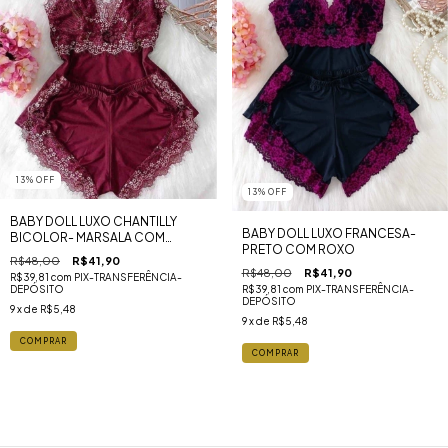
13
%
OFF
13
%
OFF
BABY DOLL LUXO CHANTILLY
BABY DOLL LUXO FRANCESA-
BICOLOR- MARSALA COM
PRETO COM ROXO
DOURADO
R$48,00
R$41,90
R$48,00
R$41,90
R$39,81
com
PIX-TRANSFERÊNCIA-
R$39,81
com
PIX-TRANSFERÊNCIA-
DEPÓSITO
DEPÓSITO
9
x de
R$5,48
9
x de
R$5,48
COMPRAR
COMPRAR