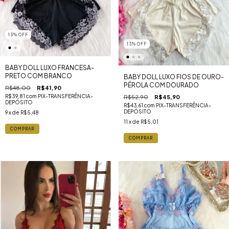
13
%
OFF
13
%
OFF
BABY DOLL LUXO FRANCESA-
PRETO COM BRANCO
BABY DOLL LUXO FIOS DE OURO-
PÉROLA COM DOURADO
R$48,00
R$41,90
R$39,81
com
PIX-TRANSFERÊNCIA-
R$52,90
R$45,90
DEPÓSITO
R$43,61
com
PIX-TRANSFERÊNCIA-
DEPÓSITO
9
x de
R$5,48
11
x de
R$5,01
COMPRAR
COMPRAR