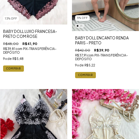
5
%
OFF
13
%
OFF
BABY DOLL LUXO FRANCESA-
PRETO COM ROSE
BABY DOLL ENCANTO RENDA
PARIS - PRETO
R$48,00
R$41,90
R$39,81
com
PIX-TRANSFERÊNCIA-
R$42,00
R$39,90
DEPÓSITO
R$37,91
com
PIX-TRANSFERÊNCIA-
9
x de
R$5,48
DEPÓSITO
9
x de
R$5,22
COMPRAR
COMPRAR