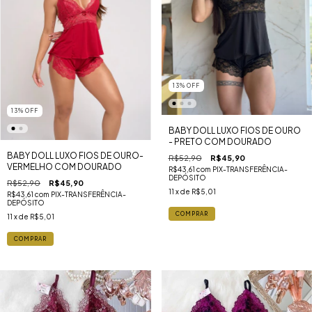
13
%
OFF
13
%
OFF
BABY DOLL LUXO FIOS DE OURO
- PRETO COM DOURADO
BABY DOLL LUXO FIOS DE OURO-
R$52,90
R$45,90
VERMELHO COM DOURADO
R$43,61
com
PIX-TRANSFERÊNCIA-
DEPÓSITO
R$52,90
R$45,90
11
x de
R$5,01
R$43,61
com
PIX-TRANSFERÊNCIA-
DEPÓSITO
COMPRAR
11
x de
R$5,01
COMPRAR