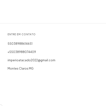
ENTRE EM CONTATO
55038988614651
+55038988074409
imperioatacado2022@gmail.com
Montes Claros MG