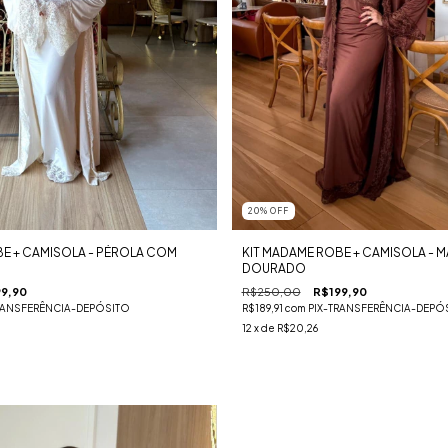
20
%
OFF
BE + CAMISOLA - PÉROLA COM
KIT MADAME ROBE + CAMISOLA -
DOURADO
9,90
R$250,00
R$199,90
RANSFERÊNCIA-DEPÓSITO
R$189,91
com
PIX-TRANSFERÊNCIA-DEPÓ
12
x de
R$20,26