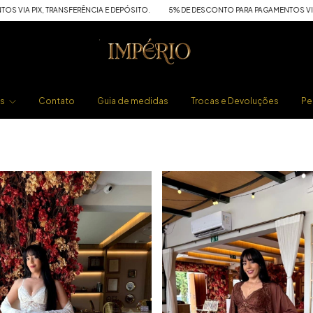
ERÊNCIA E DEPÓSITO.
5% DE DESCONTO PARA PAGAMENTOS VIA PIX, TRANSFERÊNCI
os
Contato
Guia de medidas
Trocas e Devoluções
Pe