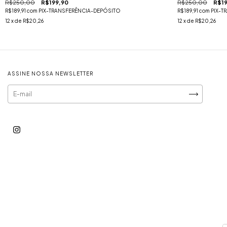
R$250,00
R$199,90
R$250,00
R$19
R$189,91
com
PIX-TRANSFERÊNCIA-DEPÓSITO
R$189,91
com
PIX-T
12
x de
R$20,26
12
x de
R$20,26
ASSINE NOSSA NEWSLETTER