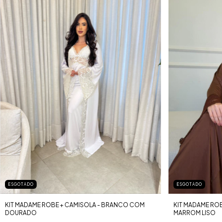
ESGOTADO
ESGOTADO
KIT MADAME ROBE + CAMISOLA - BRANCO COM
KIT MADAME ROB
DOURADO
MARROM LISO