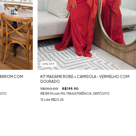
20
%
OFF
KIT MADAME ROBE + CAMISOLA - VERMELHO COM
 MARROM COM
DOURADO
R$250,00
R$199,90
R$189,91
com
PIX-TRANSFERÊNCIA-DEPÓSITO
SITO
12
x de
R$20,26