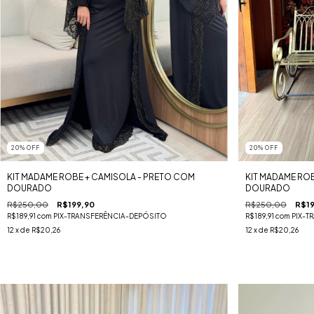
20
%
OFF
20
%
OFF
KIT MADAME ROBE + CAMISOLA - PRETO COM
KIT MADAME RO
DOURADO
DOURADO
R$250,00
R$199,90
R$250,00
R$19
R$189,91
com
PIX-TRANSFERÊNCIA-DEPÓSITO
R$189,91
com
PIX-T
12
x de
R$20,26
12
x de
R$20,26