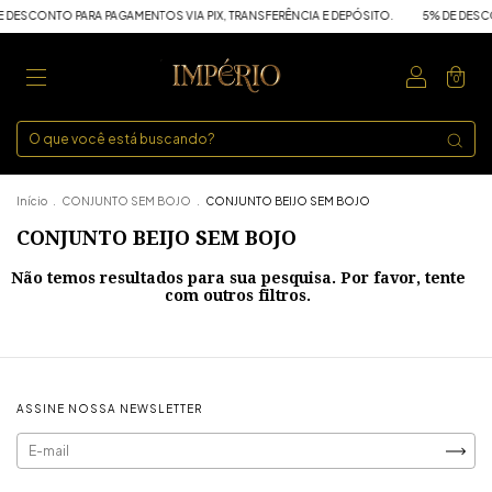
 DESCONTO PARA PAGAMENTOS VIA PIX, TRANSFERÊNCIA E DEPÓSITO.
5% DE DESCO
0
Início
.
CONJUNTO SEM BOJO
.
CONJUNTO BEIJO SEM BOJO
CONJUNTO BEIJO SEM BOJO
Não temos resultados para sua pesquisa. Por favor, tente
com outros filtros.
ASSINE NOSSA NEWSLETTER