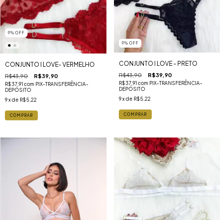
9
%
OFF
9
%
OFF
CONJUNTO I LOVE - PRETO
CONJUNTO I LOVE- VERMELHO
R$43,90
R$39,90
R$43,90
R$39,90
R$37,91
com
PIX-TRANSFERÊNCIA-
R$37,91
com
PIX-TRANSFERÊNCIA-
DEPÓSITO
DEPÓSITO
9
x de
R$5,22
9
x de
R$5,22
COMPRAR
COMPRAR