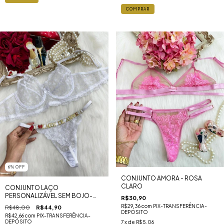
COMPRAR
6
%
OFF
CONJUNTO AMORA - ROSA
CLARO
CONJUNTO LAÇO
PERSONALIZÁVEL SEM BOJO-
R$30,90
BRANCO
R$29,36
com
PIX-TRANSFERÊNCIA-
R$48,00
R$44,90
DEPÓSITO
R$42,66
com
PIX-TRANSFERÊNCIA-
DEPÓSITO
7
x de
R$5,06