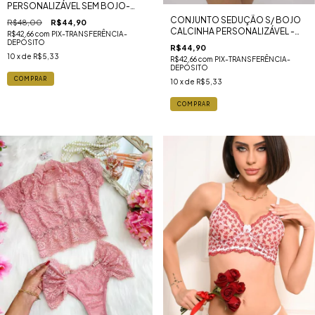
PERSONALIZÁVEL SEM BOJO-
PRETO COM PINK
CONJUNTO SEDUÇÃO S/ BOJO
R$48,00
R$44,90
CALCINHA PERSONALIZÁVEL -
R$42,66
com
PIX-TRANSFERÊNCIA-
PRETO
DEPÓSITO
R$44,90
10
x de
R$5,33
R$42,66
com
PIX-TRANSFERÊNCIA-
DEPÓSITO
COMPRAR
10
x de
R$5,33
COMPRAR