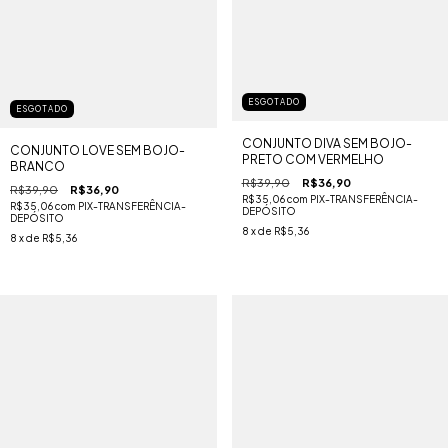
ESGOTADO
ESGOTADO
CONJUNTO DIVA SEM BOJO-
CONJUNTO LOVE SEM BOJO-
PRETO COM VERMELHO
BRANCO
R$39,90
R$36,90
R$39,90
R$36,90
R$35,06
com
PIX-TRANSFERÊNCIA-
R$35,06
com
PIX-TRANSFERÊNCIA-
DEPÓSITO
DEPÓSITO
8
x de
R$5,36
8
x de
R$5,36