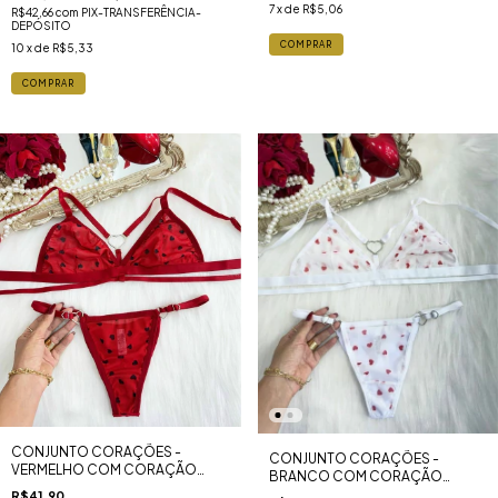
7
x de
R$5,06
R$42,66
com
PIX-TRANSFERÊNCIA-
DEPÓSITO
COMPRAR
10
x de
R$5,33
COMPRAR
CONJUNTO CORAÇÕES -
CONJUNTO CORAÇÕES -
VERMELHO COM CORAÇÃO
BRANCO COM CORAÇÃO
PRETO
VERMELHO
R$41,90