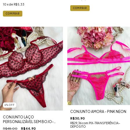
10
x de
R$5,33
COMPRAR
COMPRAR
6
%
OFF
CONJUNTO AMORA - PINK NEON
CONJUNTO LAÇO
R$30,90
PERSONALIZÁVEL SEM BOJO-
R$29,36
com
PIX-TRANSFERÊNCIA-
VERMELHO COM PRETO
DEPÓSITO
R$48,00
R$44,90