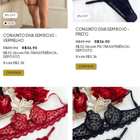
8
%
OFF
8
%
OFF
CONJUNTO DIVA SEM BOJO -
PRETO
CONJUNTO DIVA SEM BOJO -
VERMELHO
R$39,90
R$36,90
R$35,06
com
PIX-TRANSFERÊNCIA-
R$39,90
R$36,90
DEPÓSITO
R$35,06
com
PIX-TRANSFERÊNCIA-
DEPÓSITO
8
x de
R$5,36
8
x de
R$5,36
COMPRAR
COMPRAR