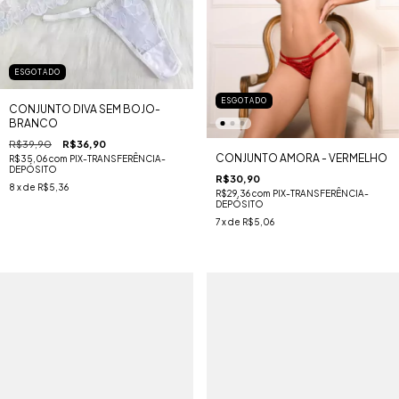
ESGOTADO
ESGOTADO
CONJUNTO DIVA SEM BOJO-
BRANCO
R$39,90
R$36,90
CONJUNTO AMORA - VERMELHO
R$35,06
com
PIX-TRANSFERÊNCIA-
DEPÓSITO
R$30,90
8
x de
R$5,36
R$29,36
com
PIX-TRANSFERÊNCIA-
DEPÓSITO
7
x de
R$5,06