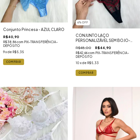
6
%
OFF
Conjunto Princesa - AZUL CLARO
CONJUNTO LAÇO
R$40,90
PERSONALIZÁVEL SEM BOJO-
R$38,86
com
PIX-TRANSFERÊNCIA-
PRETO COM VERMELHO
DEPÓSITO
R$48,00
R$44,90
9
x de
R$5,35
R$42,66
com
PIX-TRANSFERÊNCIA-
DEPÓSITO
COMPRAR
10
x de
R$5,33
COMPRAR