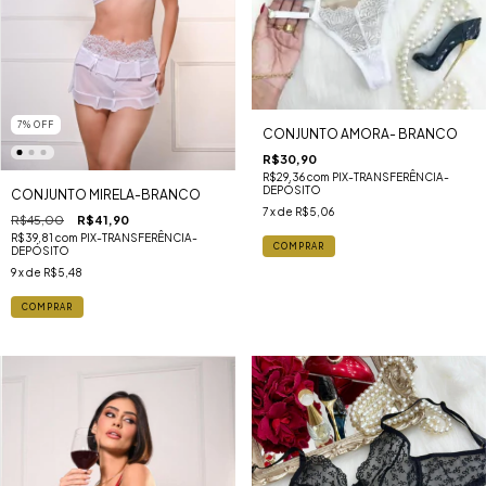
7
%
OFF
CONJUNTO AMORA- BRANCO
R$30,90
R$29,36
com
PIX-TRANSFERÊNCIA-
DEPÓSITO
CONJUNTO MIRELA-BRANCO
7
x de
R$5,06
R$45,00
R$41,90
R$39,81
com
PIX-TRANSFERÊNCIA-
COMPRAR
DEPÓSITO
9
x de
R$5,48
COMPRAR