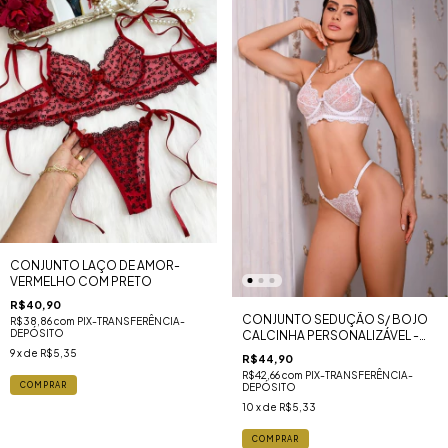
CONJUNTO LAÇO DE AMOR-
VERMELHO COM PRETO
R$40,90
CONJUNTO SEDUÇÃO S/ BOJO
R$38,86
com
PIX-TRANSFERÊNCIA-
DEPÓSITO
CALCINHA PERSONALIZÁVEL -
BRANCO
9
x de
R$5,35
R$44,90
R$42,66
com
PIX-TRANSFERÊNCIA-
COMPRAR
DEPÓSITO
10
x de
R$5,33
COMPRAR