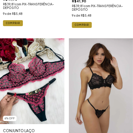
R$41,90
R$39,81
com
PIX-TRANSFERÊNCIA-
R$39,81
com
PIX-TRANSFERÊNCIA-
DEPÓSITO
DEPÓSITO
9
x de
R$5,48
9
x de
R$5,48
COMPRAR
COMPRAR
6
%
OFF
CONJUNTO LAÇO