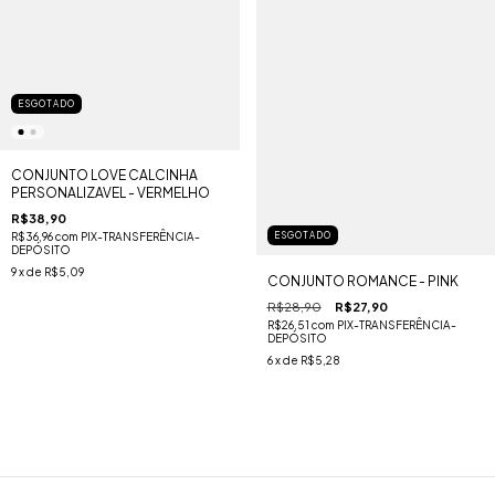
ESGOTADO
CONJUNTO LOVE CALCINHA
PERSONALIZAVEL - VERMELHO
R$38,90
R$36,96
com
PIX-TRANSFERÊNCIA-
ESGOTADO
DEPÓSITO
9
x de
R$5,09
CONJUNTO ROMANCE - PINK
R$28,90
R$27,90
R$26,51
com
PIX-TRANSFERÊNCIA-
DEPÓSITO
6
x de
R$5,28