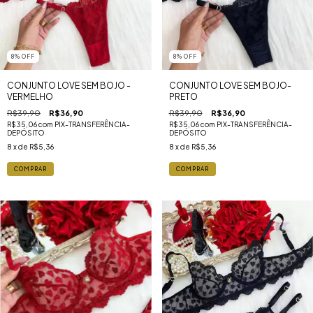
8
%
OFF
8
%
OFF
CONJUNTO LOVE SEM BOJO -
CONJUNTO LOVE SEM BOJO-
VERMELHO
PRETO
R$39,90
R$36,90
R$39,90
R$36,90
R$35,06
com
PIX-TRANSFERÊNCIA-
R$35,06
com
PIX-TRANSFERÊNCIA-
DEPÓSITO
DEPÓSITO
8
x de
R$5,36
8
x de
R$5,36
COMPRAR
COMPRAR