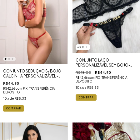
6
%
OFF
CONJUNTO LAÇO
PERSONALIZÁVEL SEM BOJO-
PRETO
CONJUNTO SEDUÇÃO S/ BOJO
R$48,00
R$44,90
CALCINHA PERSONALIZÁVEL -
R$42,66
com
PIX-TRANSFERÊNCIA-
VERMELHO COM NUDE
DEPÓSITO
R$44,90
10
x de
R$5,33
R$42,66
com
PIX-TRANSFERÊNCIA-
DEPÓSITO
COMPRAR
10
x de
R$5,33
COMPRAR