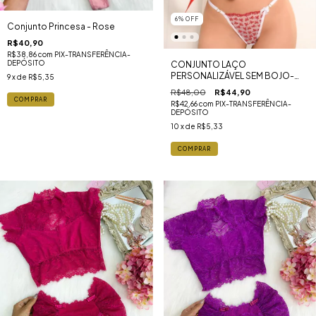
6
%
OFF
Conjunto Princesa - Rose
R$40,90
R$38,86
com
PIX-TRANSFERÊNCIA-
DEPÓSITO
CONJUNTO LAÇO
PERSONALIZÁVEL SEM BOJO-
9
x de
R$5,35
BRANCO COM VERMELHO
R$48,00
R$44,90
COMPRAR
R$42,66
com
PIX-TRANSFERÊNCIA-
DEPÓSITO
10
x de
R$5,33
COMPRAR