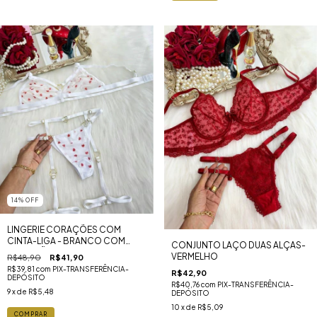
14
%
OFF
LINGERIE CORAÇÕES COM
CINTA-LIGA - BRANCO COM
CONJUNTO LAÇO DUAS ALÇAS-
CORAÇÃO VERMELHO
VERMELHO
R$48,90
R$41,90
R$39,81
com
PIX-TRANSFERÊNCIA-
R$42,90
DEPÓSITO
R$40,76
com
PIX-TRANSFERÊNCIA-
9
x de
R$5,48
DEPÓSITO
10
x de
R$5,09
COMPRAR