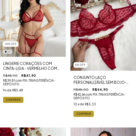
14
%
OFF
LINGERIE CORAÇÕES COM
6
%
OFF
CINTA-LIGA - VERMELHO COM
CORAÇÃO PRETO
R$48,90
R$41,90
CONJUNTO LAÇO
R$39,81
com
PIX-TRANSFERÊNCIA-
PERSONALIZÁVEL SEM BOJO-
DEPÓSITO
VERMELHO
R$48,00
R$44,90
9
x de
R$5,48
R$42,66
com
PIX-TRANSFERÊNCIA-
DEPÓSITO
COMPRAR
10
x de
R$5,33
COMPRAR