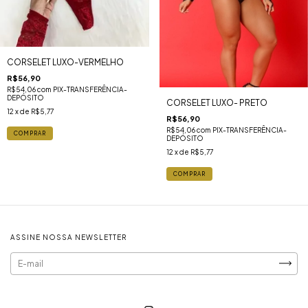
CORSELET LUXO-VERMELHO
R$56,90
R$54,06
com
PIX-TRANSFERÊNCIA-
DEPÓSITO
CORSELET LUXO- PRETO
12
x de
R$5,77
R$56,90
R$54,06
com
PIX-TRANSFERÊNCIA-
COMPRAR
DEPÓSITO
12
x de
R$5,77
COMPRAR
ASSINE NOSSA NEWSLETTER